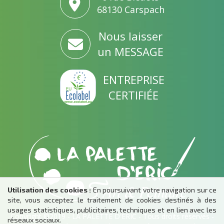
68130 Carspach
Nous laisser
un MESSAGE
ENTREPRISE
CERTIFIÉE
Utilisation des cookies :
En poursuivant votre navigation sur ce
site, vous acceptez le traitement de cookies destinés à des
usages statistiques, publicitaires, techniques et en lien avec les
Copyright ©2019 - LA PALETTE D'ERIC - Tous droits réservés -
réseaux sociaux.